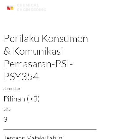
CHEMICAL
W
M
ENGINEERING
Universitas Katolik Widya Mandala Surabaya
Perilaku Konsumen
& Komunikasi
Pemasaran-PSI-
PSY354
Semester
Pilihan (>3)
SKS
3
Tentang Matakuliah ini