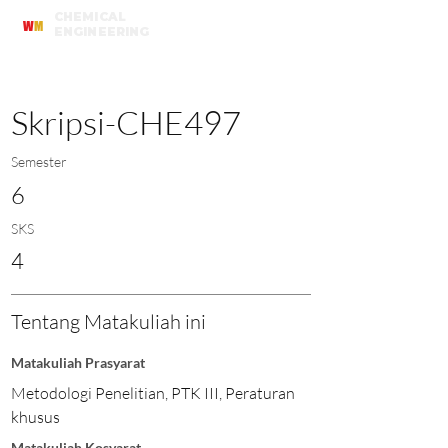
CHEMICAL
W
M
ENGINEERING
Universitas Katolik Widya Mandala Surabaya
Skripsi-CHE497
Semester
6
SKS
4
Tentang Matakuliah ini
Matakuliah Prasyarat
Metodologi Penelitian, PTK III, Peraturan
khusus
Matakuliah Kosyarat