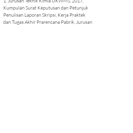
1. Jurusan Teknik Kimia UKWMS, 2017,
Kumpulan Surat Keputusan dan Petunjuk
Penulisan Laporan Skripsi, Kerja Praktek
dan Tugas Akhir Prarencana Pabrik, Jurusan
Teknik Kimia, Fakultas Teknik, Universitas
Katolik Widya Mandala Surabaya
Back to all Courses
Chemical Engineering Dept.
Widya Mandala Surabaya Catholic University
Jl. Kalijudan No. 37, Surabaya 60114, East Java, Indonesia
Contact us
Telp:
+6231 389 3933
Contact Person: Shella (WA
08113380555)
,
Chintya (WA
082233315790)