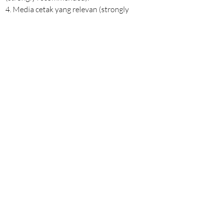
4. Media cetak yang relevan (strongly
recommended)
Back to all Courses
Chemical Engineering Dept.
Widya Mandala Surabaya Catholic University
Jl. Kalijudan No. 37, Surabaya 60114, East Java, Indonesia
Contact us
Telp:
+6231 389 3933
Contact Person: Shella (WA
08113380555)
,
Chintya (WA
082233315790)
Follow us on
Quick link